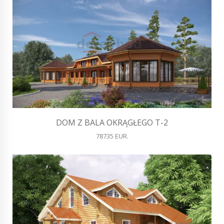
DOM Z BALA OKRĄGŁEGO T-2
78735 EUR.