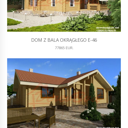
DOM Z BALA OKRĄGŁEGO E-46
77865 EUR.