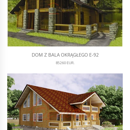
DOM Z BALA OKRĄGŁEGO E-92
85260 EUR.