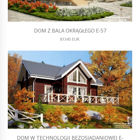
DOM Z BALA OKRĄGŁEGO E-57
81345 EUR.
DOM W TECHNOLOGII BEZOSIADANIOWEJ E-