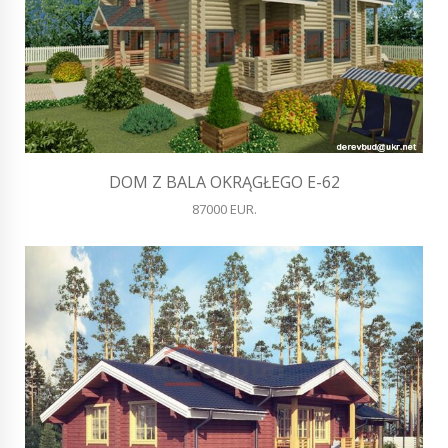
DOM Z BALA OKRĄGŁEGO E-62
87000 EUR.