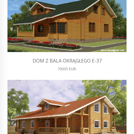
DOM Z BALA OKRĄGŁEGO E-37
70035 EUR.