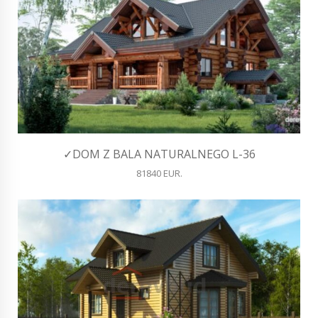
✓DOM Z BALA NATURALNEGO L-36
81840 EUR.