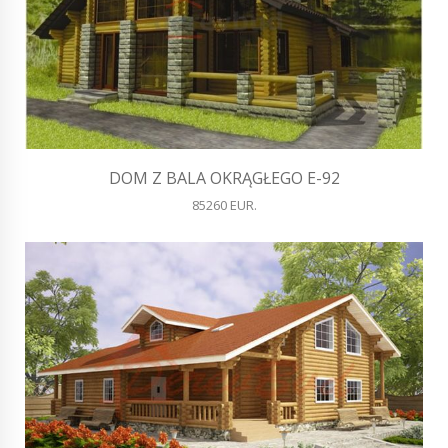
DOM Z BALA OKRĄGŁEGO E-92
85260 EUR.