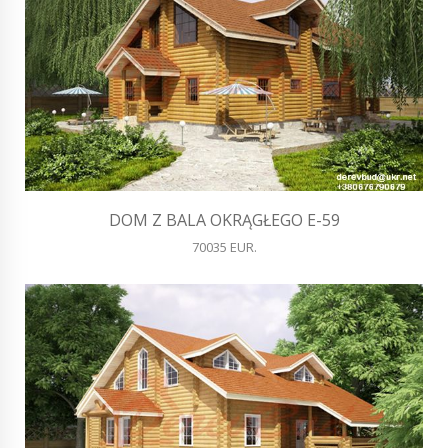
DOM Z BALA OKRĄGŁEGO E-59
70035 EUR.