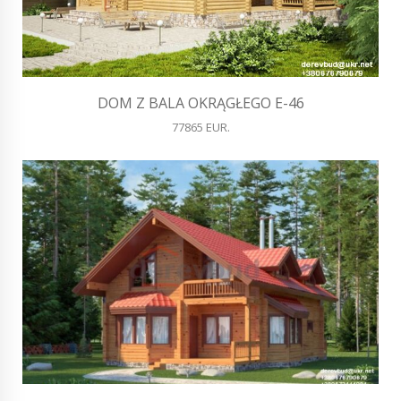
DOM Z BALA OKRĄGŁEGO E-46
77865 EUR.