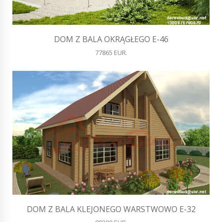
DOM Z BALA OKRĄGŁEGO E-46
77865 EUR.
DOM Z BALA KLEJONEGO WARSTWOWO E-32