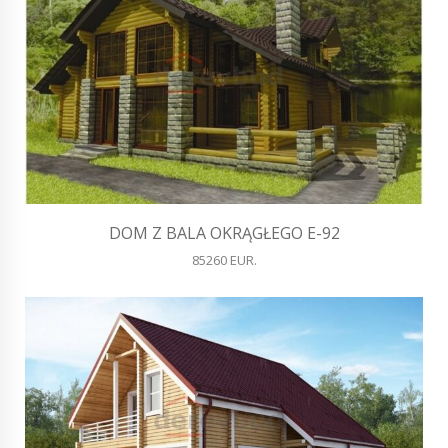
DOM Z BALA OKRĄGŁEGO E-92
85260 EUR.