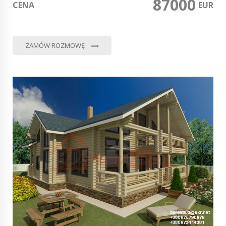
87000
CENA
0
EUR
ZAMÓW ROZMOWĘ