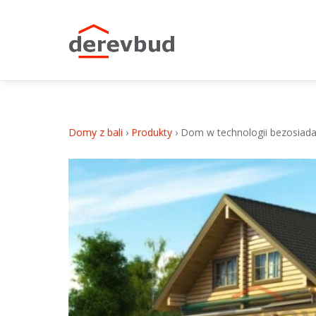
Dom w technologii bezosiadaniowej E-83k
Domy z bali
›
Produkty
›
Dom w technologii bezosiada