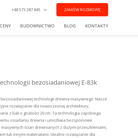
+48 573 387 845
ZAMÓW ROZMOWĘ
 CENY
BUDOWNICTWO
BLOG
KONTAKTY
echnologii bezosiadaniowej E-83k
bezosiadaniowej technologii drewna masywnego. Nasze
yjne rozwiązanie dla nowoczesnej architektury,
wane z bali o grubości 20 cm. Ta technologia zapobiega
nemu osiadaniu drewna i umożliwia bezspoinowe
e masywnych ścian drewnianych z dużymi przeszkleniami,
em lub innymi materiałami. Idealne rozwiązanie dla