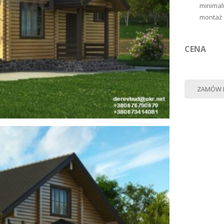
minimal
montaż 
CENA
ZAMÓW