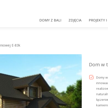
DOMY Z BALI
ZDJĘCIA
PROJEKTY I
niowej E-83k
Dom w t
Domy w 
innowac
realizo
natural
łączeni
kamieni