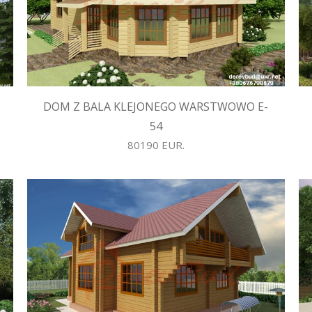
DOM Z BALA KLEJONEGO WARSTWOWO E-
54
80190 EUR.