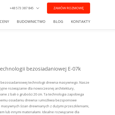
+48 573 387 845
ZAMÓW ROZMOWĘ
 CENY
BUDOWNICTWO
BLOG
KONTAKTY
echnologii bezosiadaniowej E-07k
bezosiadaniowej technologii drewna masywnego. Nasze
yjne rozwiązanie dla nowoczesnej architektury,
wane z bali o grubości 20 cm. Ta technologia zapobiega
nemu osiadaniu drewna i umożliwia bezspoinowe
e masywnych ścian drewnianych z dużymi przeszkleniami,
em lub innymi materiałami. Idealne rozwiązanie dla