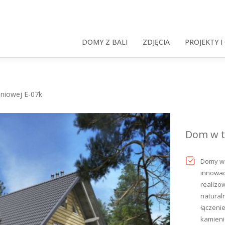
DOMY Z BALI
ZDJĘCIA
PROJEKTY I
niowej E-07k
Dom w t
Domy w 
innowac
realizo
natural
łączeni
kamieni