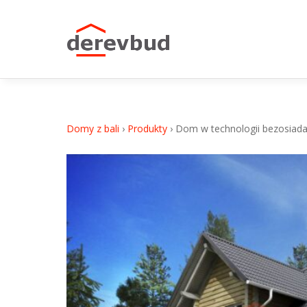
Dom w technologii bezosiadaniowej E-07k
Domy z bali
›
Produkty
›
Dom w technologii bezosiada