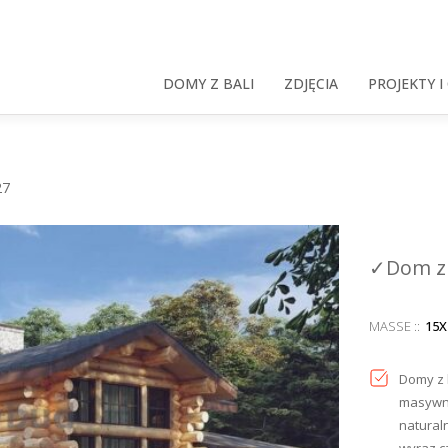
DOMY Z BALI
ZDJĘCIA
PROJEKTY I
27
✓Dom z 
MASSE :
:
15X
Domy z 
masywny
naturaln