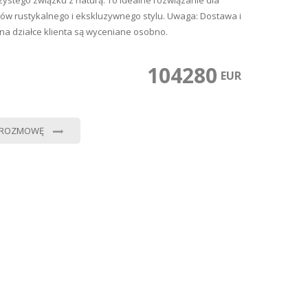
zystego związku z naturą. To idealne rozwiązanie dla
ków rustykalnego i ekskluzywnego stylu. Uwaga: Dostawa i
na działce klienta są wyceniane osobno.
104280
0
EUR
 ROZMOWĘ