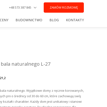
+48 573 387 845
ZAMÓW ROZMOWĘ
 CENY
BUDOWNICTWO
BLOG
KONTAKTY
bala naturalnego L-27
21,2
bala naturalnego. Wyjątkowe domy z ręcznie korowanych,
ch pni o średnicy od 30 do 60 cm, które zachowują swój
y kształt i charakter. Każdy dom jest unikatowy i stanowi