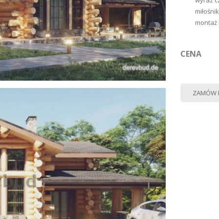
wyraz c
miłośni
montaż 
CENA
ZAMÓW