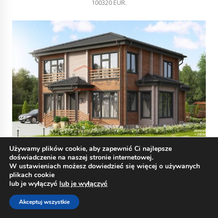
100320 EUR.
Używamy plików cookie, aby zapewnić Ci najlepsze
DOM Z BALA KLEJONEGO WARSTWOWO E-11
doświadczenie na naszej stronie internetowej.
W ustawieniach możesz dowiedzieć się więcej o używanych
90720 EUR.
plikach cookie
lub je wyłączyć
lub je wyłączyć
Akceptuj wszystkie