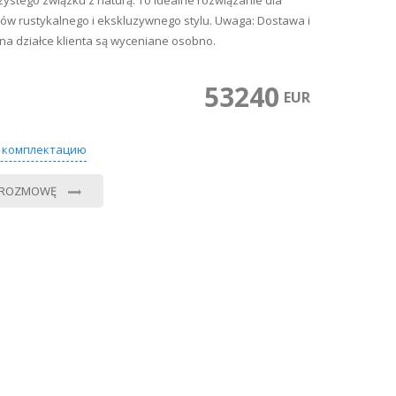
zystego związku z naturą. To idealne rozwiązanie dla
ków rustykalnego i ekskluzywnego stylu. Uwaga: Dostawa i
na działce klienta są wyceniane osobno.
53240
0
EUR
 комплектацию
 ROZMOWĘ