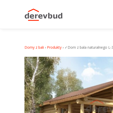
✓Dom z bala naturalnego L-31
Domy z bali
›
Produkty
›
✓Dom z bala naturalnego L-