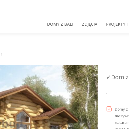
DOMY Z BALI
ZDJĘCIA
PROJEKTY I
31
✓Dom z 
:
Domy z 
masywny
naturaln