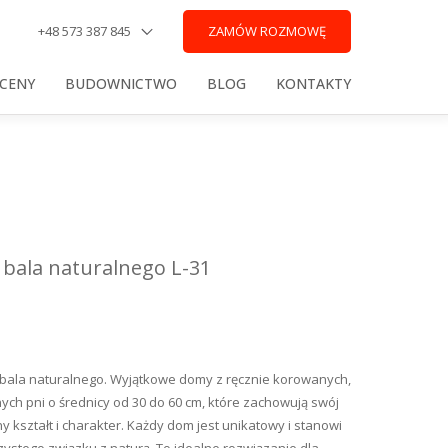
+48 573 387 845
ZAMÓW ROZMOWĘ
 CENY
BUDOWNICTWO
BLOG
KONTAKTY
bala naturalnego L-31
bala naturalnego. Wyjątkowe domy z ręcznie korowanych,
ch pni o średnicy od 30 do 60 cm, które zachowują swój
y kształt i charakter. Każdy dom jest unikatowy i stanowi