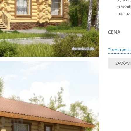
wyraz c
miłośni
montaż 
CENA
Посмотреть
ZAMÓW