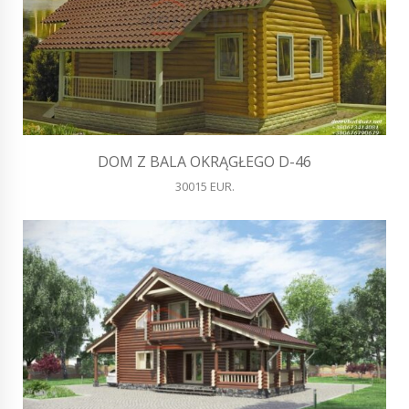
DOM Z BALA OKRĄGŁEGO D-46
30015 EUR.