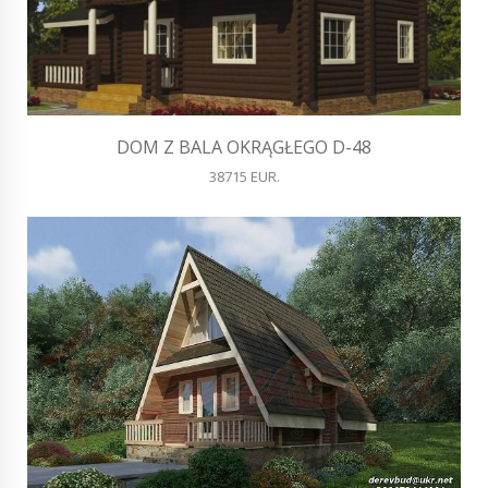
DOM Z BALA OKRĄGŁEGO D-48
38715 EUR.