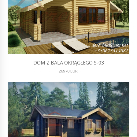
DOM Z BALA OKRĄGŁEGO S-03
26970 EUR.