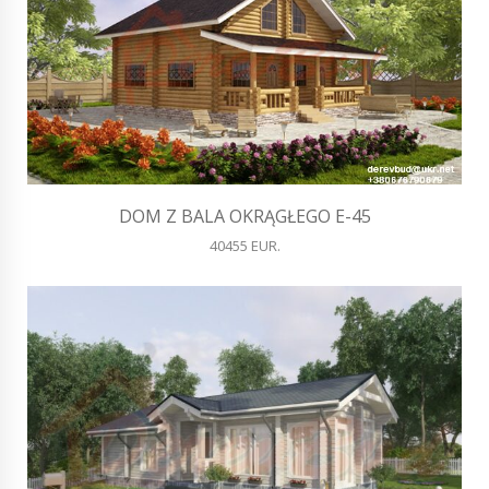
DOM Z BALA OKRĄGŁEGO E-45
40455 EUR.